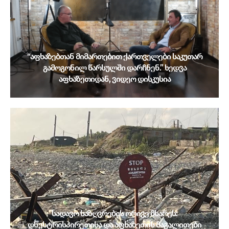
“აფხაზებთან მიმართებით ქართველები საკუთარ
გამოგონილ წარსულში დარჩნენ.” ხედვა
აფხაზეთიდან, ვიდეო დისკუსია
სადავო საზღვრების ორივე მხარეს:
დნესტრისპირეთისა და აფხაზეთის მაგალითები