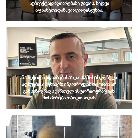
სუბიექტად აღიარებაზე გადის. ხედვა
აფხაზეთიდან, ვიდეოდისკუსია.
„ნამდვილი აფხაზებისა“ და „ჩამოსახლებული
აფსუების“ შესახებ: ინგოროყვას თეორია არ
განსაზღვრავს ქართულ ისტორიოგრაფიას.
მოსაზრება თბილისიდან