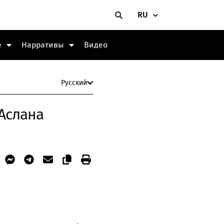
RU
е
Нарративы
Видео
Русский
Аслана