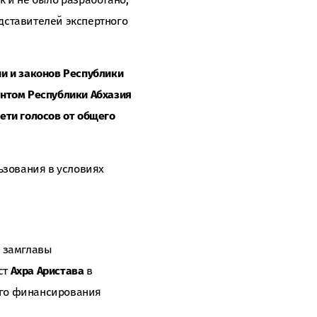
дставителей экспертного
и и законов Республики
ентом Республики Абхазия
ети голосов от общего
ьзования в условиях
с замглавы
ст
Ахра Аристава
в
ого финансирования