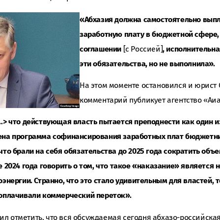
«Абхазия должна самостоятельно вып
заработную плату в бюджетной сфере, 
соглашении
[с Россией]
, исполнительна
эти обязательства, но не выполнила».
На этом моменте остановился и юрист
комментарий публикует агентство «Аиа
<…> что действующая власть пытается преподнести как один и
щена программа софинансирования заработных плат бюджетни
 что брали на себя обязательства до 2025 года сократить об
е 2024 года говорить о том, что такое «наказание» является
оэнергии. Странно, что это стало удивительным для властей, т
 оплачивали коммерческий переток».
л отметить, что вся обсуждаемая сегодня абхазо-российская