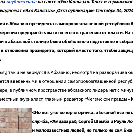
ыла
опубликована
на сайте «Эхо Кавказа». Текст и терминоло
надлежат «Эхо Кавказа». Дата публикации: Сентябрь 04, 202
ия в Абхазию президента самопровозглашенной республики А
мерении предпринять шаги по его отстранению от власти. На
и в абхазской столице было объявлено о подготовке к собра
 в отношении президента, который вместо того, чтобы защищ
.
сему, так и не вернулся в Абхазию, несмотря на разворачива
ляется введенными в отношении самопровозглашенной респу
ре, в публичном пространстве абхазского лидера нет с мину
 местный журналист, главный редактор «Чегемской правды»
«Но вот уже вечер вторника, а Бжания все нет.
служба, «Амцахара», Сергей Шамба и Рауль Ло
и малоизвестных людей, но только не сам Бжан