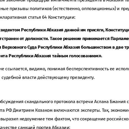
ные призывы политиков (естественно, оппозиционных) и пре
кларативная статья 64 Конституции:
зидентом Республики Абхазия данной им присяги, Конституци
отстранен от должности. Такое решение принимается Парлам
 Верховного Суда Республики Абхазия большинством в две тр
нта Республики Абхазия тайным голосованием».
 не ссылается, видимо, понимая бесперспективность ее испол
 судебной власти действующему президенту.
обсуждения скандального протокола встречи Аслана Бжания 
та РФ Дмитрием Козаком включаются эксперты. Так, экономи
 выразил недоумение тем фактом, что сокращение российск
качестве санкций против Абхазии: