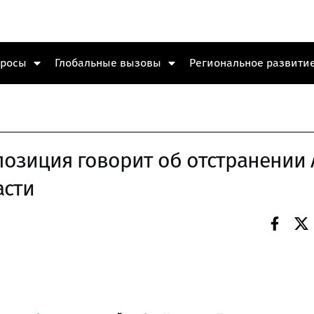
просы
Глобальные вызовы
Региональное развити
позиция говорит об отстранении 
асти