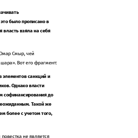
лачивать
это было прописано в
я власть взяла на себя
 Омар Смыр, чей
шара». Вот его фрагмент:
з элементов санкций и
ков. Однако власти
ъем софинансирования до
 неожиданным. Такой же
ем более с учетом того,
 повестка не является