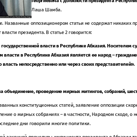
Георгиевича с должности президента Республи
Лаша Шамба.
е. Названные оппозиционером статьи не содержат никаких п
 власти президента. В статье 2 говорится:
 государственной власти в Республике Абхазия. Носителем с
 власти в Республике Абхазия является ее народ – граждане
 власть непосредственно или через своих представителей».
а объединение, проведение мирных митингов, собраний, шес
званных конституционных статей, заявление оппозиции скор
ление о мирных собраниях – в частности, Народном сходе, о 
оследние дни говорили многие политики.
гой законной процедуры импичмента президента в Абхазии та