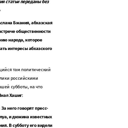
гия статьи переданы без
4
слана Бжания, абхазская
 встрече общественности
нию народа, которое
ать интересы абхазского
ющийся там политический
блики российскими
вшей субботы, на что
Инал Хашиг
:
 За него говорят пресс-
луа, и дюжина известных
ия. В субботу его видели