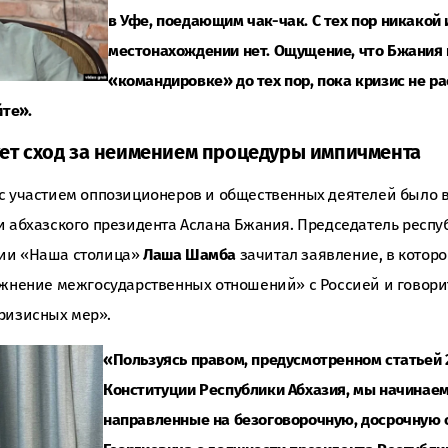
в Уфе, поедающим чак-чак. С тех пор никакой
местонахождении нет. Ощущение, что Бжания 
«командировке» до тех пор, пока кризис не ра
йте».
ет сход за неимением процедуры импичмента
с участием оппозиционеров и общественных деятелей было в
и абхазского президента Аслана Бжания. Председатель респ
ии «Наша столица»
Лаша Шамба
зачитал заявление, в котор
ожнение межгосударственных отношений» с Россией и говори
ризисных мер».
«Пользуясь правом, предусмотренном статьей 2
Конституции Республики Абхазия, мы начинае
направленные на безоговорочную, досрочную 