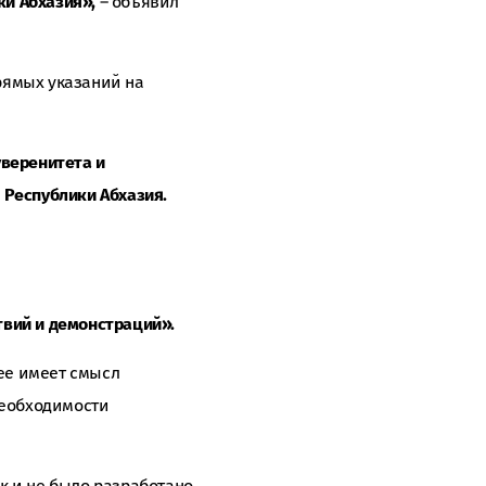
ки Абхазия»,
– объявил
рямых указаний на
уверенитета и
 Республики Абхазия.
твий и демонстраций».
ее имеет смысл
необходимости
к и не было разработано,