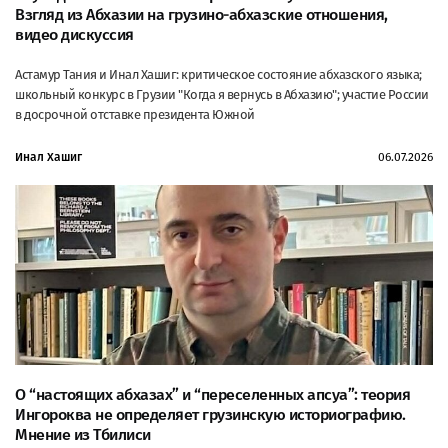
Взгляд из Абхазии на грузино-абхазские отношения,
видео дискуссия
Астамур Тания и Инал Хашиг: критическое состояние абхазского языка;
школьный конкурс в Грузии "Когда я вернусь в Абхазию"; участие России
в досрочной отставке президента Южной
Инал Хашиг
06.07.2026
О “настоящих абхазах” и “переселенных апсуа”: теория
Ингороква не определяет грузинскую историографию.
Мнение из Тбилиси