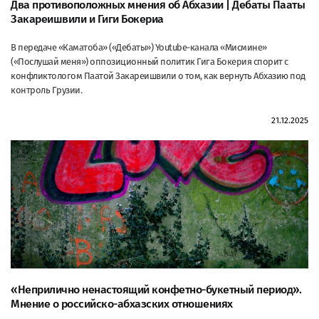
Два противоположных мнения об Абхазии | Дебаты Пааты
Закареишвили и Гиги Бокериа
В передаче «Каматоба» («Дебаты») Youtube-канала «Мисмине»
(«Послушай меня») оппозиционный политик Гига Бокерия спорит с
конфликтологом Паатой Закареишвили о том, как вернуть Абхазию под
контроль Грузии.
21.12.2025
«Неприлично ненастоящий конфетно-букетный период».
Мнение о российско-абхазских отношениях