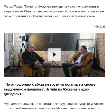
Малхаз Ториа: "Грузино-абхазские взгляды на историю - зеркальный
национализм. Обе стороны рассматривают Абхазию исключительно как
свою собственность. Нужен диалог - не с целью заставить кого-то
11.06.2026
“По отношению к абхазам грузины остались в своем
выдуманном прошлом”. Взгляд из Абхазии, видео
дискуссия
Журналист Инал Хашиг и политолог Астамур Тания обсуждают усиление
агрессивной риторики в отношении Абхазии в грузинском сегменте