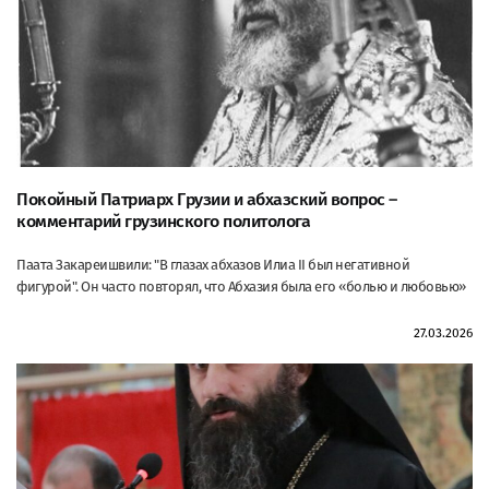
Покойный Патриарх Грузии и абхазский вопрос –
комментарий грузинского политолога
Паата Закареишвили: "В глазах абхазов Илиа II был негативной
фигурой". Он часто повторял, что Абхазия была его «болью и любовью»
27.03.2026