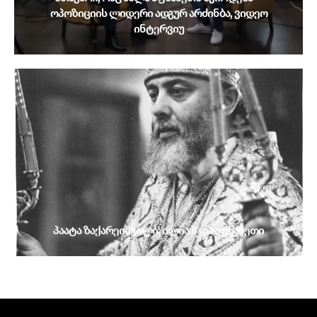
ოპოზიციის ლიდერი ადგურ არძინბა, ვიდეო
ინტერვიუ
პაატა ზაქარეიშვილი: ილია II და აფხაზეთი