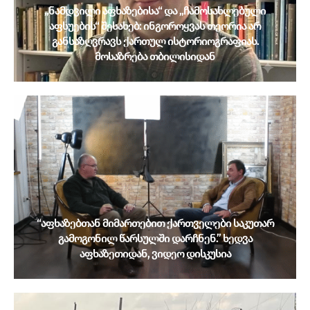
„ნამდვილი აფხაზებისა“ და „ჩამოსახლებული
აფსუების“ შესახებ: ინგოროყვას თეორია არ
განსაზღვრავს ქართულ ისტორიოგრაფიას.
მოსაზრება თბილისიდან
“აფხაზებთან მიმართებით ქართველები საკუთარ
გამოგონილ წარსულში დარჩნენ.” ხედვა
აფხაზეთიდან, ვიდეო დისკუსია