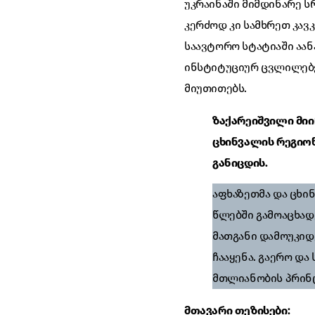
უკრაინაში მიმდინარე ს
კერძოდ კი სამხრეთ კავკ
საავტორო სტატიაში აა
ინსტიტუციურ ცვლილებე
მიუთითებს.
ზაქარეიშვილი მიი
ცხინვალის რეგიონ
განიცდის.
აფხაზეთმა და ცხი
წლებში გამოაცხად
მათგანი დამოუკიდ
ჩააყენა. გაერო დ
მთლიანობის პრინც
მთავარი თეზისები: