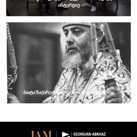
ინტერვიუ
პაატა ზაქარეიშვილი: ილია II და აფხაზეთი