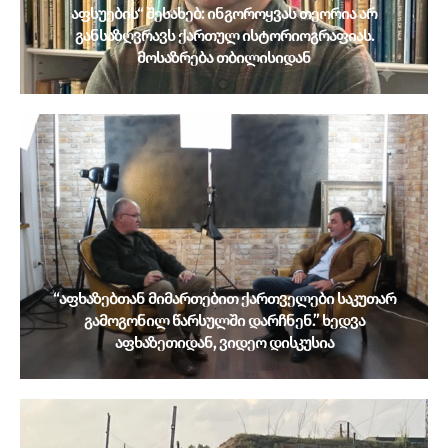
აფსუების“ შესახებ: ინგოროყვას თეორია არ
განსაზღვრავს ქართულ ისტორიოგრაფიას.
მოსაზრება თბილისიდან
“აფხაზებთან მიმართებით ქართველები საკუთარ
გამოგონილ წარსულში დარჩნენ.” ხედვა
აფხაზეთიდან, ვიდეო დისკუსია