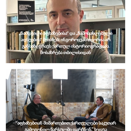
„ნამდვილი აფხაზებისა“ და „ჩამოსახლებული
აფსუების“ შესახებ: ინგოროყვას თეორია არ
განსაზღვრავს ქართულ ისტორიოგრაფიას.
მოსაზრება თბილისიდან
“აფხაზებთან მიმართებით ქართველები საკუთარ
გამოგონილ წარსულში დარჩნენ.” ხედვა