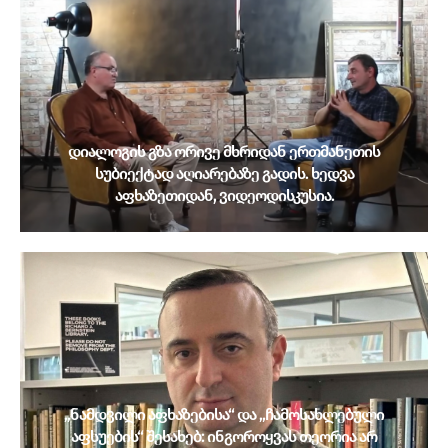
დიალოგის გზა ორივე მხრიდან ერთმანეთის
სუბიექტად აღიარებაზე გადის. ხედვა
აფხაზეთიდან, ვიდეოდისკუსია.
„ნამდვილი აფხაზებისა“ და „ჩამოსახლებული
აფსუების“ შესახებ: ინგოროყვას თეორია არ