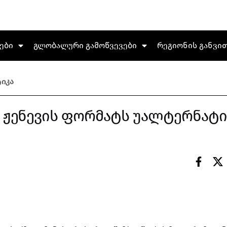
ები
გლობალური გამოწვევები
რეგიონის განვი
იკა
ა ჟენევის ფორმატს უალტერნატ