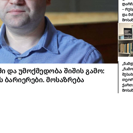
დარჩ
– რუ
და მძ
მოსა
„ნამდ
„ჩამ
 და უმოქმედობა შიშის გამო:
შესახ
 ბარიერები. მოსაზრება
თეორ
ქართ
მოსა