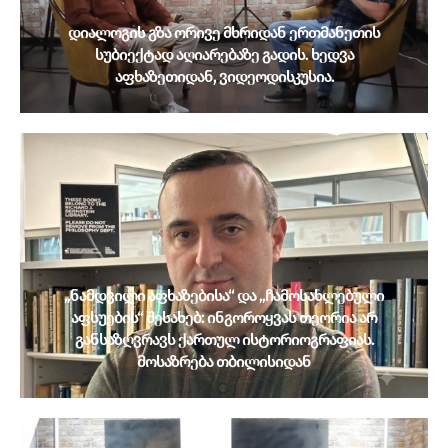
დიალოგის გზა ორივე მხრიდან ერთმანეთის
სუბიექტად აღიარებაზე გადის. ხედვა
აფხაზეთიდან, ვიდეოდისკუსია.
„ნამდვილი აფხაზებისა“ და „ჩამოსახლებული
აფსუების“ შესახებ: ინგოროყვას თეორია არ
განსაზღვრავს ქართულ ისტორიოგრაფიას.
მოსაზრება თბილისიდან