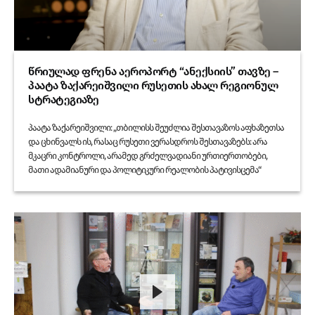
წრიულად ფრენა აეროპორტ “ანექსიის” თავზე –
პაატა ზაქარეიშვილი რუსეთის ახალ რეგიონულ
სტრატეგიაზე
პაატა ზაქარეიშვილი: „თბილისს შეუძლია შესთავაზოს აფხაზეთსა
და ცხინვალს ის, რასაც რუსეთი ვერასდროს შესთავაზებს: არა
მკაცრი კონტროლი, არამედ გრძელვადიანი ურთიერთობები,
მათი ადამიანური და პოლიტიკური რეალობის პატივისცემა“