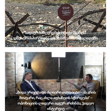
სადავო საზღვრების ორივე მხარეს:
დნესტრისპირეთისა და აფხაზეთის მაგალითები
„შიდა ერთობა და ძლიერი თავდაცვა – ეს არის
მთავარი, რაც ახლა აფხაზეთს სჭირდება“ –
ოპოზიციის ლიდერი ადგურ არძინბა, ვიდეო
ინტერვიუ