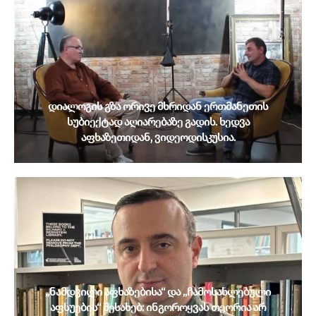
დიალოგის გზა ორივე მხრიდან ერთმანეთის
სუბიექტად აღიარებაზე გადის. ხედვა
აფხაზეთიდან, ვიდეოდისკუსია.
„ნამდვილი აფხაზებისა“ და „ჩამოსახლებული
აფსუების“ შესახებ: ინგოროყვას თეორია არ