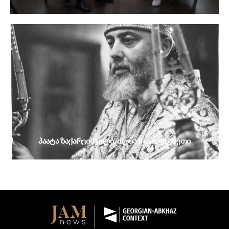
პაატა ზაქარეიშვილი: ილია II და აფხაზეთი