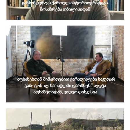
განსაზღვრავს ქართულ ისტორიოგრაფიას.
მოსაზრება თბილისიდან
“აფხაზებთან მიმართებით ქართველები საკუთარ
გამოგონილ წარსულში დარჩნენ.” ხედვა
აფხაზეთიდან, ვიდეო დისკუსია