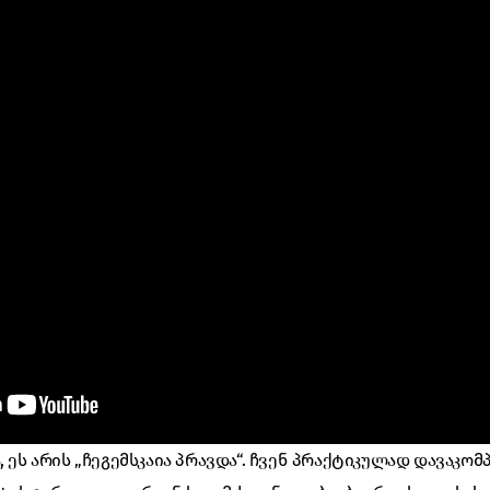
, ეს არის „ჩეგემსკაია პრავდა“. ჩვენ პრაქტიკულად დავაკო