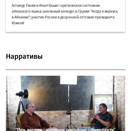
Астамур Тания и Инал Хашиг: критическое состояние
абхазского языка; школьный конкурс в Грузии "Когда я вернусь
в Абхазию"; участие России в досрочной отставке президента
Южной
Нарративы
“Путь диалога – взаимное признание субъектности”.