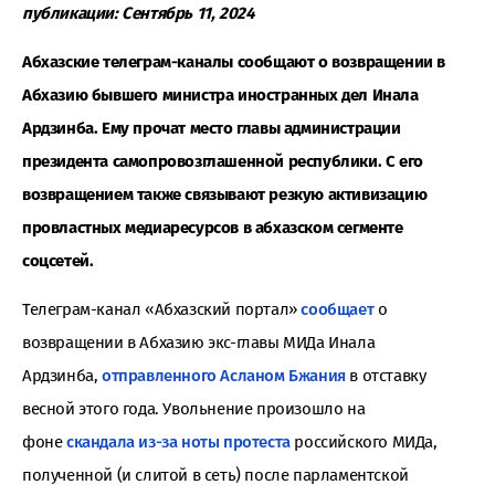
публикации: Сентябрь 11, 2024
Абхазские телеграм-каналы сообщают о возвращении в
Абхазию бывшего министра иностранных дел Инала
Ардзинба. Ему прочат место главы администрации
президента самопровозглашенной республики. С его
возвращением также связывают резкую активизацию
провластных медиаресурсов в абхазском сегменте
соцсетей.
Телеграм-канал «Абхазский портал»
сообщает
о
возвращении в Абхазию экс-главы МИДа Инала
Ардзинба,
отправленного Асланом Бжания
в отставку
весной этого года. Увольнение произошло на
фоне
скандала из-за ноты протеста
российского МИДа,
полученной (и слитой в сеть) после парламентской