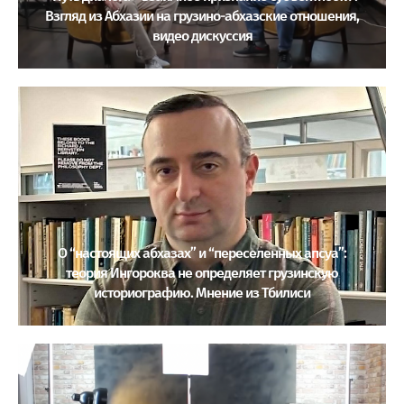
Взгляд из Абхазии на грузино-абхазские отношения,
видео дискуссия
О “настоящих абхазах” и “переселенных апсуа”:
теория Ингороква не определяет грузинскую
историографию. Мнение из Тбилиси