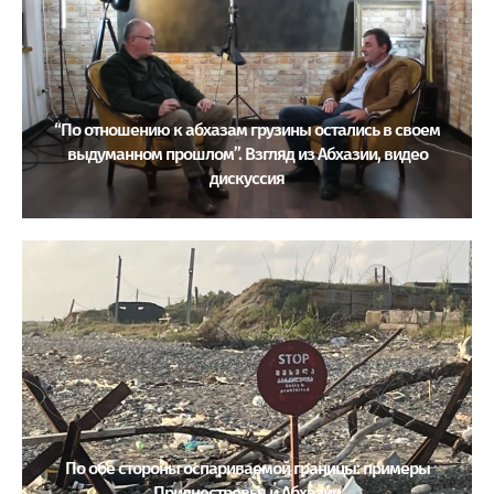
“По отношению к абхазам грузины остались в своем
выдуманном прошлом”. Взгляд из Абхазии, видео
дискуссия
По обе стороны оспариваемой границы: примеры
Приднестровья и Абхазии