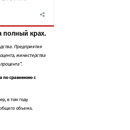
а полный крах.
одства. Предприятия
роцента, министерства
процента”
.
та по сравнению с
р, в том году
 общего объема.