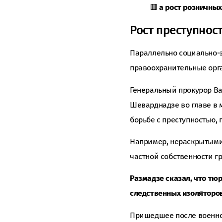
🟥
а рост розничных
Рост преступност
Параллельно социально-
правоохранительные орга
Генеральный прокурор Ва
Шеварднадзе во главе в 
борьбе с преступностью,
Например, нераскрытыми 
частной собственности г
Размадзе сказал, что тю
следственных изоляторов 
Пришедшее после военног