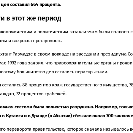
 цен составил 664 процента.
и в этот же период
экономическим и политическим катаклизмам были полность
ны и возросла преступность.
хтанг Размадзе в своем докладе на заседании президиума Со
мае 1992 года заявил, что правоохранительные органы прояви
 поэтому большинство дел остались нераскрытыми.
остались 88 процентов краж государственного имущества, 7
раждан, 72 процентов грабежей.
ремная система была полностью разрушена. Например, только
в Кутаиси и в Дранде (в Абхазии) сбежали около 700 заключ
о переворота правительство, которое сначала называлось в