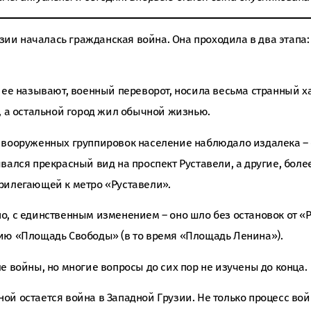
рузии началась гражданская война. Она проходила в два этапа
 ее называют, военный переворот, носила весьма странный х
ц, а остальной город жил обычной жизнью.
 вооруженных группировок население наблюдало издалека – 
вался прекрасный вид на проспект Руставели, а другие, бол
рилегающей к метро «Руставели».
о, с единственным изменением – оно шло без остановок от «
ию ​​«Площадь Свободы» (в то время «Площадь Ленина»).
е войны, но многие вопросы до сих пор не изучены до конца.
й остается война в Западной Грузии. Не только процесс вой