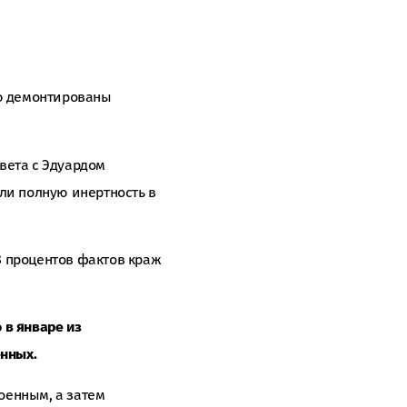
ю демонтированы
вета с Эдуардом
ли полную инертность в
8 процентов фактов краж
 в январе из
енных.
оенным, а затем