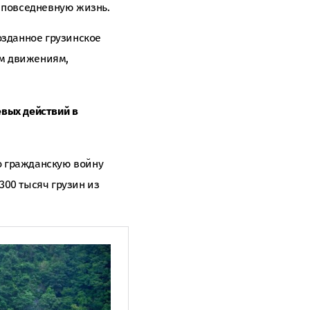
и повседневную жизнь.
озданное грузинское
им движениям,
евых действий в
но гражданскую войну
300 тысяч грузин из