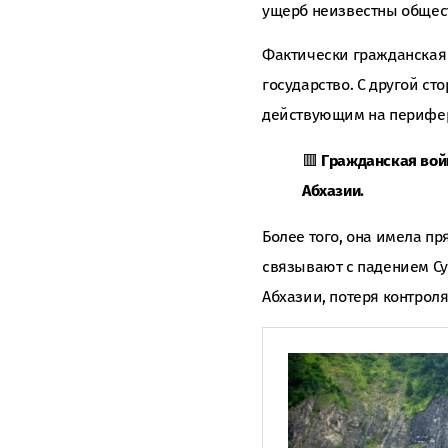
ущерб неизвестны общест
Фактически гражданская 
государство. С другой ст
действующим на перифе
🟥
Гражданская войн
Абхазии.
Более того, она имела пр
связывают с падением Су
Абхазии, потеря контрол