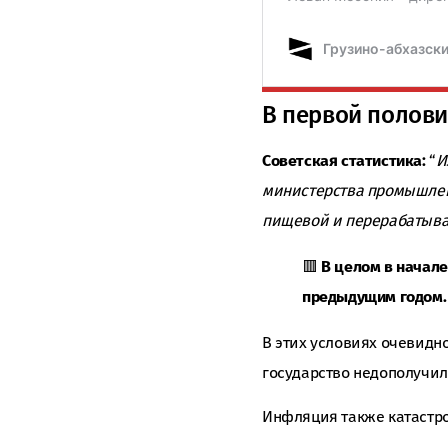
В первой полови
Советская статистика:
“
И
министерства промышленн
пищевой и перерабатыва
🟥
В целом в начале
предыдущим годом.
В этих условиях очевидно
государство недополучило
Инфляция также катастр