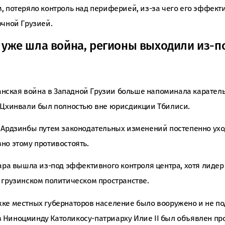
, потеряло контроль над периферией, из-за чего его эффект
очной Грузией.
уже шла война, регионы выходили из-п
ская война в Западной Грузии больше напоминала карател
 Цхинвали был полностью вне юрисдикции Тбилиси.
 Ардзинбы путем законодательных изменений постепенно уход
но этому противостоять.
чара вышла из-под эффективного контроля центра, хотя лиде
 грузинском политическом пространстве.
ке местных губернаторов население было вооружено и не по
Ниноцминду Католикосу-патриарху Илие II был объявлен про