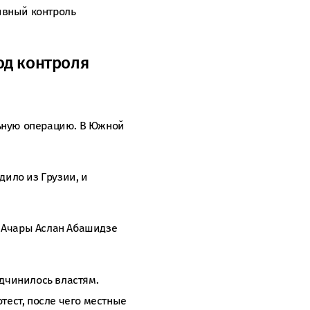
ивный контроль
од контроля
ьную операцию. В Южной
ило из Грузии, и
р Ачары Аслан Абашидзе
дчинилось властям.
тест, после чего местные