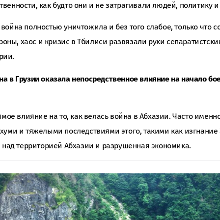
венности, как будто они и не затрагивали людей, политику 
война полностью уничтожила и без того слабое, только что с
ороны, хаос и кризис в Тбилиси развязали руки сепаратистск
рии.
а в Грузии оказала непосредственное влияние на начало бо
ямое влияние на то, как велась война в Абхазии. Часто имен
хуми и тяжелыми последствиями этого, такими как изгнание 
я над территорией Абхазии и разрушенная экономика.