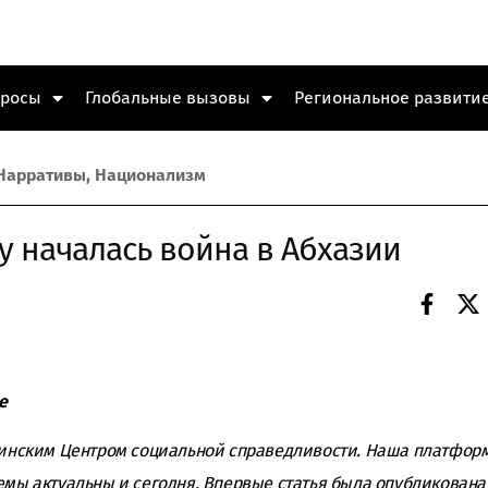
просы
Глобальные вызовы
Региональное развити
Нарративы
,
Национализм
ду началась война в Абхазии
е
инским Центром социальной справедливости. Наша платформа
емы актуальны и сегодня. Впервые статья была опубликована 