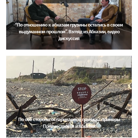
“По отношению к абхазам грузины остались в своем
выдуманном прошлом”. Взгляд из Абхазии, видео
дискуссия
По обе стороны оспариваемой границы: примеры
Приднестровья и Абхазии