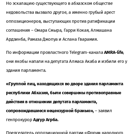
Но эскалацию существующего в абхазском обществе
недовольства вызвало другое, а именно грубый арест
оппозиционеров, выступающих против ратификации
соглашения – Омара Смыра, Гарри Кокая, Алмашана
Ардзинба, Рамаза Джопуа и Аслана Гварамия.
По информации провластного Telegram-канала
AMRA-life
,
они якобы напали на депутата Алмаса Акаба и избили его у
здания парламента.
«Группой лиц, находящихся во дворе здания парламента
республики Абхазия, были совершены противоправные
действия в отношении депутата парламента,
сопровождавшиеся нецензурной бранью»,
– заявил
генпрокурор
Адгур Агрба.
Председатель оппозиционной партии «Форум народного