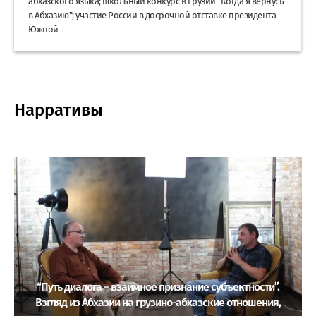
абхазского языка; школьный конкурс в Грузии "Когда я вернусь
в Абхазию"; участие России в досрочной отставке президента
Южной
Нарративы
“Путь диалога – взаимное признание субъектности”.
Взгляд из Абхазии на грузино-абхазские отношения,