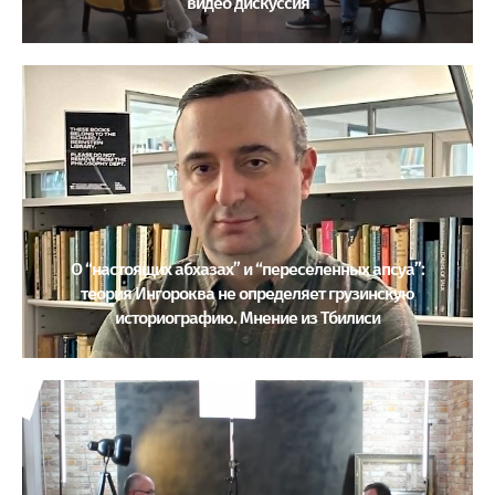
видео дискуссия
О “настоящих абхазах” и “переселенных апсуа”:
теория Ингороква не определяет грузинскую
историографию. Мнение из Тбилиси