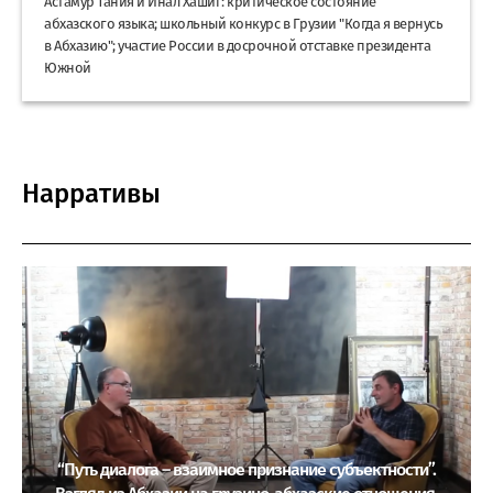
Астамур Тания и Инал Хашиг: критическое состояние
абхазского языка; школьный конкурс в Грузии "Когда я вернусь
в Абхазию"; участие России в досрочной отставке президента
Южной
Нарративы
“Путь диалога – взаимное признание субъектности”.