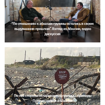
“По отношению к абхазам грузины остались в своем
выдуманном прошлом”. Взгляд из Абхазии, видео
дискуссия
По обе стороны оспариваемой границы: примеры
Приднестровья и Абхазии