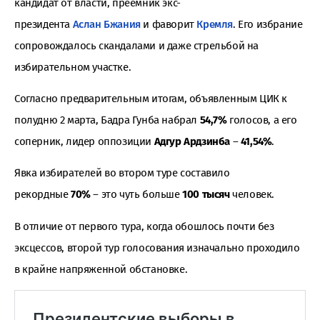
кандидат от власти, преемник экс-
президента
Аслан Бжания
и фаворит
Кремля
. Его избрание
сопровождалось скандалами и даже стрельбой на
избирательном участке.
Согласно предварительным итогам, объявленным
ЦИК к
полудню 2 марта, Бадра Гунба набрал
54,7%
голосов, а его
соперник, лидер оппозиции
Адгур Ардзинба
–
41,54%
.
Явка избирателей во втором туре составило
рекордные
70%
– это чуть больше
100 тысяч
человек.
В отличие от первого тура, когда обошлось почти без
эксцессов, второй тур голосования изначально проходило
в крайне напряженной обстановке.