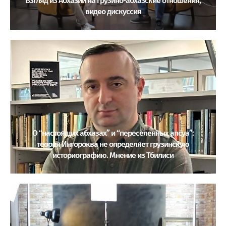
Взгляд из Абхазии на грузино-абхазские отношения,
видео дискуссия
О “настоящих абхазах” и “переселенных апсуа”:
теория Ингороква не определяет грузинскую
историографию. Мнение из Тбилиси