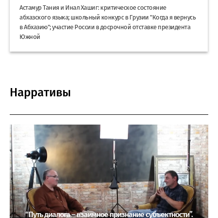
Астамур Тания и Инал Хашиг: критическое состояние
абхазского языка; школьный конкурс в Грузии "Когда я вернусь
в Абхазию"; участие России в досрочной отставке президента
Южной
Нарративы
“Путь диалога – взаимное признание субъектности”.