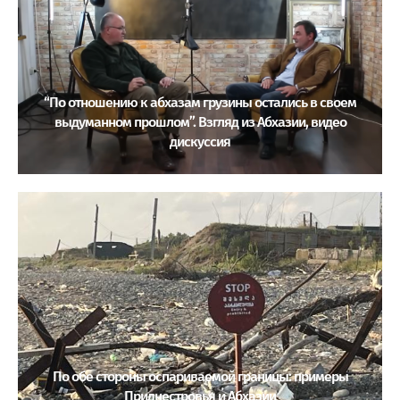
“По отношению к абхазам грузины остались в своем
выдуманном прошлом”. Взгляд из Абхазии, видео
дискуссия
По обе стороны оспариваемой границы: примеры
Приднестровья и Абхазии