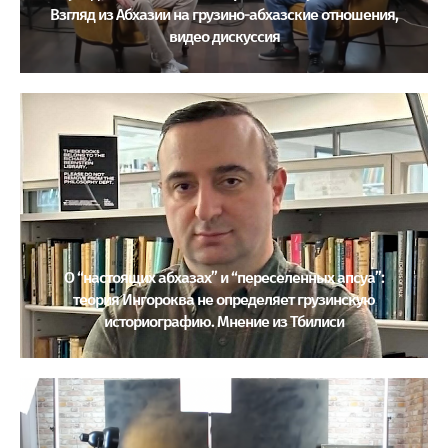
Взгляд из Абхазии на грузино-абхазские отношения,
видео дискуссия
О “настоящих абхазах” и “переселенных апсуа”:
теория Ингороква не определяет грузинскую
историографию. Мнение из Тбилиси