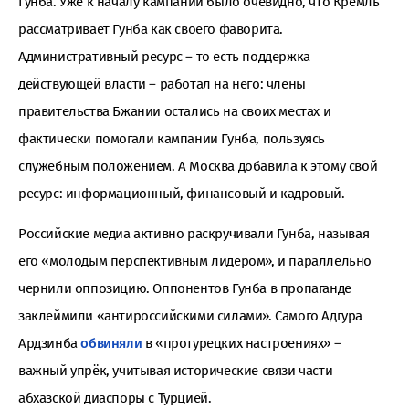
Гунба. Уже к началу кампании было очевидно, что Кремль
рассматривает Гунба как своего фаворита.
Административный ресурс – то есть поддержка
действующей власти – работал на него: члены
правительства Бжании остались на своих местах и
фактически помогали кампании Гунба, пользуясь
служебным положением. А Москва добавила к этому свой
ресурс: информационный, финансовый и кадровый.
Российские медиа активно раскручивали Гунба, называя
его «молодым перспективным лидером», и параллельно
чернили оппозицию. Оппонентов Гунба в пропаганде
заклеймили «антироссийскими силами». Самого Адгура
Ардзинба
обвиняли
в «протурецких настроениях» –
важный упрёк, учитывая исторические связи части
абхазской диаспоры с Турцией.