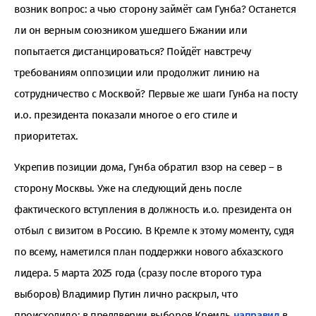
возник вопрос: а чью сторону займёт сам Гунба? Останется
ли он верным союзником ушедшего Бжании или
попытается дистанцироваться? Пойдёт навстречу
требованиям оппозиции или продолжит линию на
сотрудничество с Москвой? Первые же шаги Гунба на посту
и.о. президента показали многое о его стиле и
приоритетах.
Укрепив позиции дома, Гунба обратил взор на север – в
сторону Москвы. Уже на следующий день после
фактического вступления в должность и.о. президента он
отбыл с визитом в Россию. В Кремле к этому моменту, судя
по всему, наметился план поддержки нового абхазского
лидера. 5 марта 2025 года (сразу после второго тура
выборов) Владимир Путин лично раскрыл, что
происходило: в преддверии выборов Кремль
направил
в