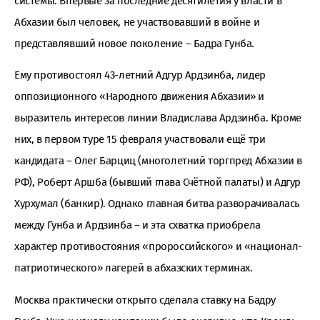
системы. Впервые за последние десятилетия у власти в
Абхазии был человек, не участвовавший в войне и
представлявший новое поколение – Бадра Гунба.
Ему противостоял 43-летний Адгур Ардзинба, лидер
оппозиционного «Народного движения Абхазии» и
выразитель интересов линии Владислава Ардзинба. Кроме
них, в первом туре 15 февраля участвовали ещё три
кандидата – Олег Барциц (многолетний торгпред Абхазии в
РФ), Роберт Аршба (бывший глава Счётной палаты) и Адгур
Хурхумал (банкир). Однако главная битва разворачивалась
между Гунба и Ардзинба – и эта схватка приобрела
характер противостояния «пророссийского» и «национал-
патриотического» лагерей в абхазских терминах.
Москва практически открыто сделала ставку на Бадру