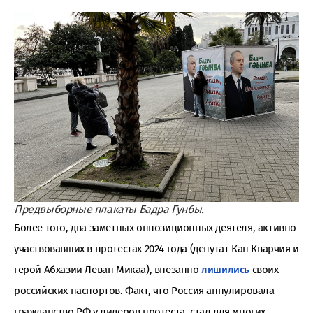
Предвыборные плакаты Бадра Гунбы.
Более того, два заметных оппозиционных деятеля, активно
участвовавших в протестах 2024 года (депутат Кан Кварчия и
герой Абхазии Леван Микаа), внезапно
лишились
своих
российских паспортов. Факт, что Россия аннулировала
гражданство РФ у лидеров протеста, стал для многих