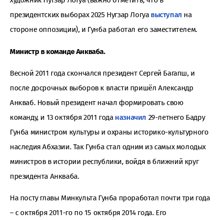
художник Нугзар Логуа (важно отметить, что в
президентских выборах 2025 Нугзар Логуа
выступал
на
стороне оппозиции), и Гунба работал его заместителем.
Министр в команде Анкваба.
Весной 2011 года скончался президент Сергей Багапш, и
после досрочных выборов к власти пришёл Александр
Анкваб. Новый президент начал формировать свою
команду, и 13 октября 2011 года
назначил
29-летнего Бадру
Гунба министром культуры и охраны историко-культурного
наследия Абхазии. Так Гунба стал одним из самых молодых
министров в истории республики, войдя в ближний круг
президента Анкваба.
На посту главы Минкульта Гунба проработал почти три года
– с октября 2011-го по 15 октября 2014 года. Его