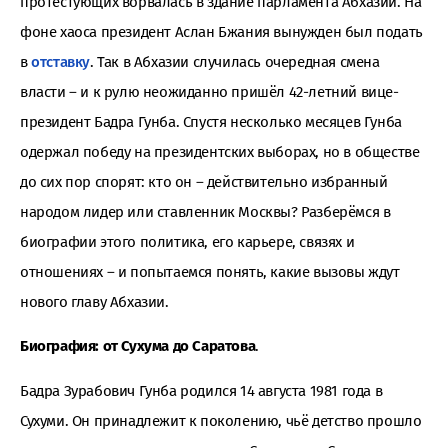
протестующих ворвалась в здание парламента Абхазии. На
фоне хаоса президент Аслан Бжания вынужден был подать
в
отставку
. Так в Абхазии случилась очередная смена
власти – и к рулю неожиданно пришёл 42-летний вице-
президент Бадра Гунба. Спустя несколько месяцев Гунба
одержал победу на президентских выборах, но в обществе
до сих пор спорят: кто он – действительно избранный
народом лидер или ставленник Москвы? Разберёмся в
биографии этого политика, его карьере, связях и
отношениях – и попытаемся понять, какие вызовы ждут
нового главу Абхазии.
Биография: от Сухума до Саратова
.
Бадра Зурабович Гунба родился 14 августа 1981 года в
Сухуми. Он принадлежит к поколению, чьё детство прошло