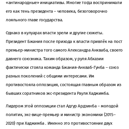
«антинародные» инициативы. Многие тогда воспринимали
его как тень президента – человека, безоговорочно
лояльного главе государства.
Однако в кулуарах власти зрели и другие сюжеты.
Президент Бжания после прихода к власти привлёк на пост
премьер-министра того самого Александра Анкваба, своего
давнего союзника. Таким образом, у руля Абхазии
фактически стояла команда Бжания-Анкваб-Гунба – союз
разных поколений с общими интересами. Им
противостояла оппозиция, состоящая главным образом из
бывших соратников экс-президента Рауля Хаджимба.
Лидером этой оппозиции стал Адгур Ардзинба – молодой
политик, экс-вице-премьер и министр экономики (2015–
2020) при Хаджимба . Именно это противостояние двух