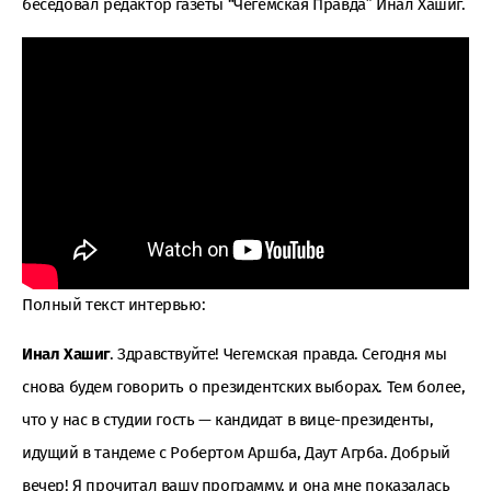
беседовал редактор газеты “Чегемская Правда” Инал Хашиг.
Полный текст интервью:
Инал Хашиг
. Здравствуйте! Чегемская правда. Сегодня мы
снова будем говорить о президентских выборах. Тем более,
что у нас в студии гость — кандидат в вице-президенты,
идущий в тандеме с Робертом Аршба, Даут Агрба. Добрый
вечер! Я прочитал вашу программу, и она мне показалась