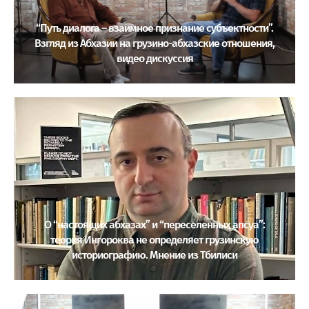
“Путь диалога – взаимное признание субъектности”.
Взгляд из Абхазии на грузино-абхазские отношения,
видео дискуссия
О “настоящих абхазах” и “переселенных апсуа”:
теория Ингороква не определяет грузинскую
историографию. Мнение из Тбилиси