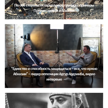
По обе стороны оспариваемой границы: примеры
Приднестровья и Абхазии
“Единство и способность защищаться – все, что нужно
Абхазии” – лидер оппозиции Адгур Ардзинба, видео
интервью