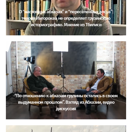
О “настоящих абхазах” и “переселенных апсуа”:
теория Ингороква не определяет грузинскую
историографию. Мнение из Тбилиси
“По отношению к абхазам грузины остались в своем
выдуманном прошлом”. Взгляд из Абхазии, видео
дискуссия