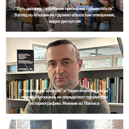
“Путь диалога – взаимное признание субъектности”.
Взгляд из Абхазии на грузино-абхазские отношения,
видео дискуссия
О “настоящих абхазах” и “переселенных апсуа”:
теория Ингороква не определяет грузинскую
историографию. Мнение из Тбилиси