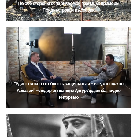
По обе стороны оспариваемой границы: примеры
Приднестровья и Абхазии
“Единство и способность защищаться – все, что нужно
Абхазии” – лидер оппозиции Адгур Ардзинба, видео
интервью