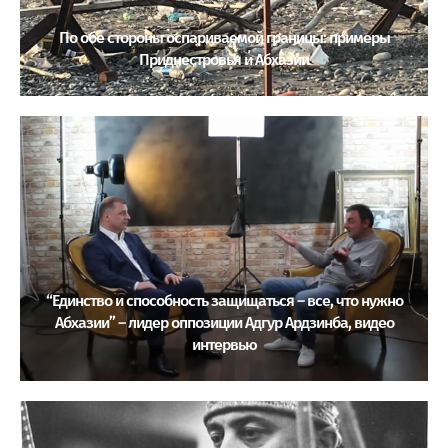
По обе стороны оспариваемой границы: примеры
Приднестровья и Абхазии
“Единство и способность защищаться – все, что нужно
Абхазии” – лидер оппозиции Адгур Ардзинба, видео
интервью