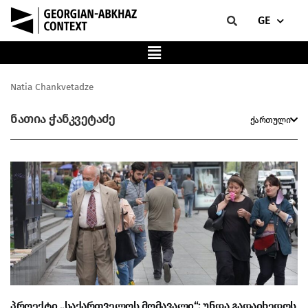
GE
Natia Chankvetadze
ნათია ჭანკვეტაძე
ქართული
პროექტი „საქართველოს მომავალი“: უნდა გადაიხედოს