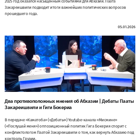
2025 год оказался насыщенным событиями для Абхазии. Паата
Закареишвили подводит итоги важнейших политических вопросов
прошедшего года.
05.01.2026
Два противоположных мнения об Абхазии | Дебаты Пааты
Закареишвили и Гиги Бокериа
В передаче «Каматоба» («Дебаты») Youtube-канала «Мисмине»
(«Послушай меня») оппозиционный политик Гига Бокерия спорит с
конфликтологом Паатой Закареишвили о том, как вернуть Абхазию под
контроль Грузии.