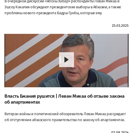
В очередной дискуссии «Апсны Хабар» респонденты Леван Микаа и
Эшсоу Какалия обсуждают президентские выборы в Абхазии, а также
проблемы нового президента Бадры Гунбы, которые ему
25.03.2025
Власть Бжания рушится | Леван Микаа об отзыве закона
об апартаментах
Ветеран войны и политический обозреватель Леван Микаа рассуждает
об отступлении абхазского правительства по закону об апартаментах.
02.08.2024