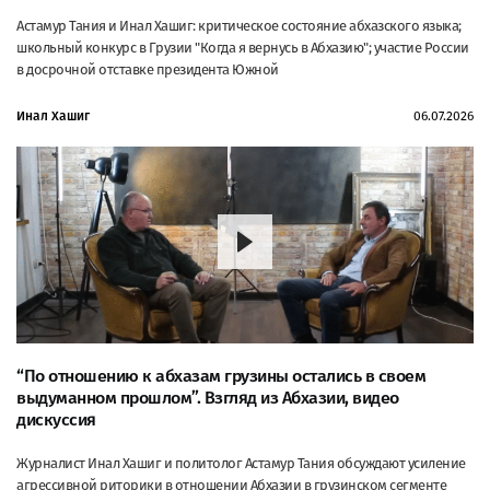
Астамур Тания и Инал Хашиг: критическое состояние абхазского языка;
школьный конкурс в Грузии "Когда я вернусь в Абхазию"; участие России
в досрочной отставке президента Южной
Инал Хашиг
06.07.2026
“По отношению к абхазам грузины остались в своем
выдуманном прошлом”. Взгляд из Абхазии, видео
дискуссия
Журналист Инал Хашиг и политолог Астамур Тания обсуждают усиление
агрессивной риторики в отношении Абхазии в грузинском сегменте