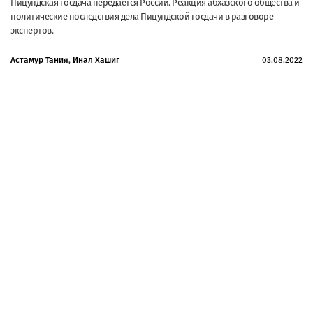
Пицундская госдача передаётся России. Реакция абхазского общества и
политические последствия дела Пицундской госдачи в разговоре
экспертов.
Астамур Тания
,
Инал Хашиг
03.08.2022