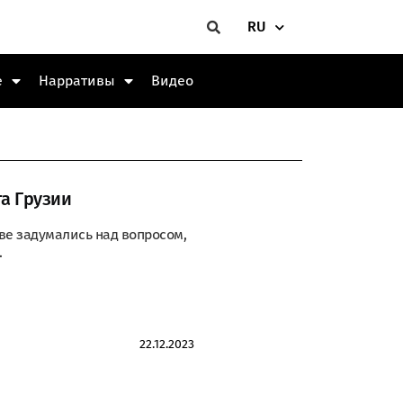
RU
е
Нарративы
Видео
та Грузии
ве задумались над вопросом,
.
22.12.2023