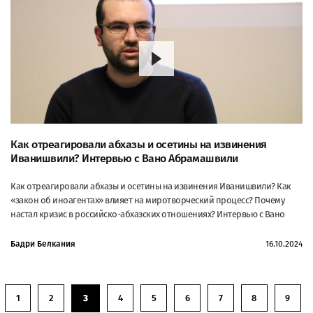
Как отреагировали абхазы и осетины на извинения
Иванишвили? Интервью с Вано Абрамашвили
Как отреагировали абхазы и осетины на извинения Иванишвили? Как
«закон об иноагентах» влияет на миротворческий процесс? Почему
настал кризис в российско-абхазских отношениях? Интервью с Вано
Бадри Белкания
16.10.2024
1
2
3
4
5
6
7
8
9