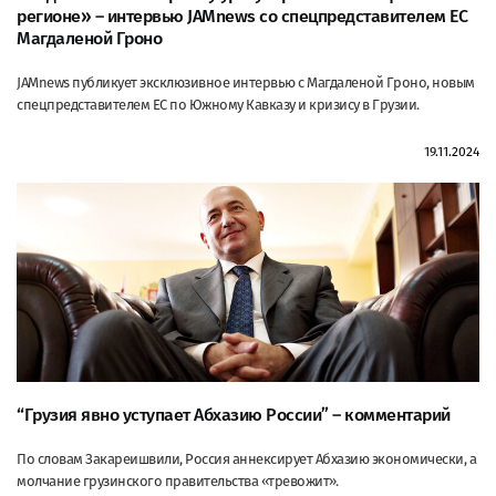
регионе» – интервью JAMnews со спецпредставителем ЕС
Магдаленой Гроно
JAMnews публикует эксклюзивное интервью с Магдаленой Гроно, новым
спецпредставителем ЕС по Южному Кавказу и кризису в Грузии.
19.11.2024
“Грузия явно уступает Абхазию России” – комментарий
По словам Закареишвили, Россия аннексирует Абхазию экономически, а
молчание грузинского правительства «тревожит».