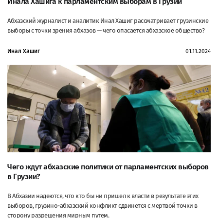
Инала Хашига к парламентским выборам в Грузии
Абхазский журналист и аналитик Инал Хашиг рассматривает грузинские
выборы с точки зрения абхазов — чего опасается абхазское общество?
Инал Хашиг
01.11.2024
Чего ждут абхазские политики от парламентских выборов
в Грузии?
В Абхазии надеются, что кто бы ни пришел к власти в результате этих
выборов, грузино-абхазский конфликт сдвинется с мертвой точки в
сторону разрешения мирным путем.